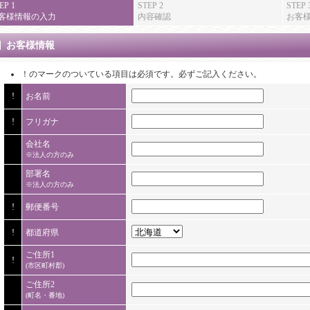
EP 1
STEP 2
STEP 
客様情報の入力
内容確認
お客
お客様情報
！
のマークのついている項目は必須です。必ずご記入ください。
!
お名前
!
フリガナ
会社名
※法人の方のみ
部署名
※法人の方のみ
!
郵便番号
!
都道府県
ご住所1
!
(市区町村郡)
ご住所2
(町名・番地)