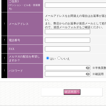
ご住所3
(マンション・ビル名・部屋番
号)
メールアドレスをお間違えの場合はお返事が届
い。
また、弊店からのお返事が迷惑メールとして処
!
メールアドレス
ので、迷惑メールフォルダもご確認ください。
!
電話番号
FAX
メルマガの配信を希望し
!
はい
いいえ
ますか？
※半角英数字
!
パスワード
※確認用