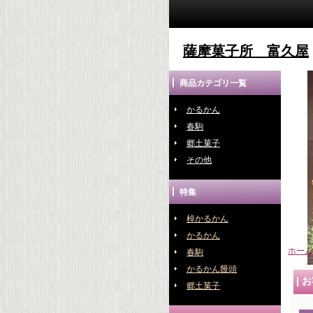
薩摩菓子所 富久屋
商品カテゴリ一覧
かるかん
春駒
郷土菓子
その他
特集
棹かるかん
かるかん
ホーム
春駒
かるかん饅頭
お
郷土菓子