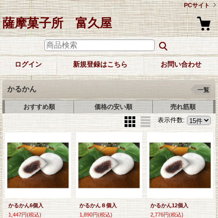
PCサイト
薩摩菓子所 富久屋
ログイン
新規登録はこちら
お問い合わせ
かるかん
一覧
おすすめ順
価格の安い順
売れ筋順
表示件数
:
かるかん6個入
かるかん８個入
かるかん12個入
1,447円
(税込)
1,890円
(税込)
2,776円
(税込)