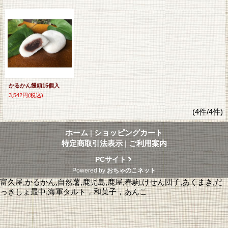
かるかん饅頭15個入
3,542円
(税込)
(4件/4件)
ホーム
|
ショッピングカート
特定商取引法表示
|
ご利用案内
PCサイト
Powered by
おちゃのこネット
富久屋,かるかん,自然薯,鹿児島,鹿屋,春駒,けせん団子,あくまき,だ
っきしょ最中,海軍タルト，和菓子，あんこ